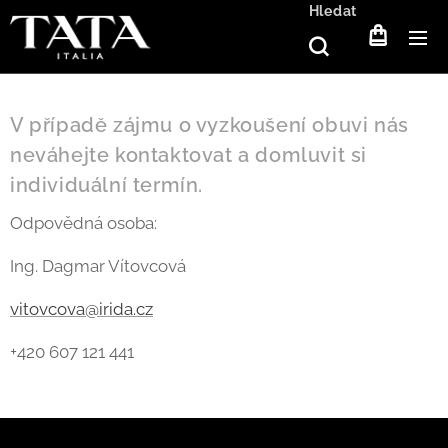
Hledat
V případě zájmu o vyzkoušení obuvi nás
neváhejte kontaktovat a domluvit si
individuální termín.
Odpovědná osoba:
Ing. Dagmar Vítovcová
vitovcova@irida.cz
+420 607 121 441