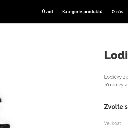
Úvod
Kategorie produktů
O nás
Lodi
Lodičky z 
10 cm vys
Zvolte s
Velikost