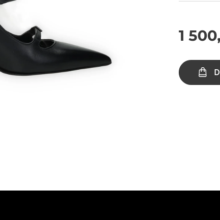
1 500
D