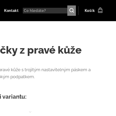
Kontakt
Košík
čky z pravé kůže
pravé kůže s trojitým nastavitelným páskem a
okým podpatkem.
i variantu: