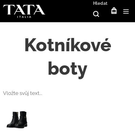
Hledat
Kotníkové
boty
Vložte svůj text...